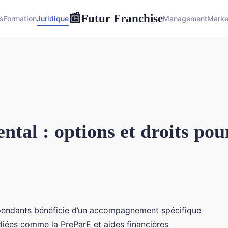
Futur Franchise
📰
s
Formation
Juridique
Management
Marke
ntal : options et droits pou
épendants bénéficie d’un accompagnement spécifique
iées comme la PreParE et aides financières