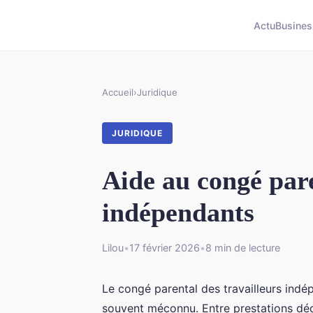
Actu
Busines
Accueil
›
Juridique
JURIDIQUE
Aide au congé pare
indépendants
Lilou
•
17 février 2026
•
8 min de lecture
Le congé parental des travailleurs ind
souvent méconnu. Entre prestations déd