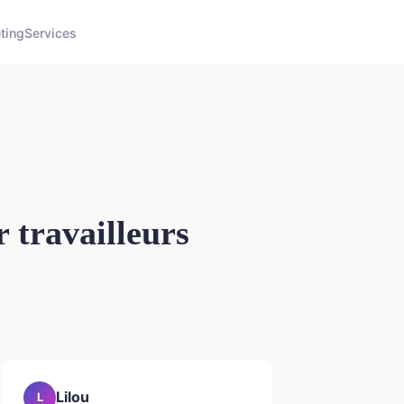
ting
Services
r travailleurs
Lilou
L